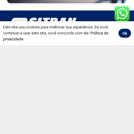
Este site usa cookies para melhorar sua experiência. Se você
continuar a usar este site, você concorda com ele.
Política de
Ok
privacidade
+55 49 3324-2381
sitran@sitran.org.br
Atendimento das
08 às 12h e das 13:30 às 18h, de
segunda a sexta-feira.
Avenida Getúlio Dorneles Vargas, 1403 N, Sala 103, Ed.
Don Ricardo. Centro – Chapecó – SC | 89802-001
Institucional
História
Gestão 2024/2028