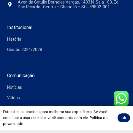
Avenida Getúlio Dorneles Vargas, 1403 N, Sala 103, Ed.
Don Ricardo. Centro – Chapecó – SC | 89802-001
Institucional
História
Gestão 2024/2028
Comunicação
Notícias
Vídeos
Álbuns
Este site usa cookies para melhorar sua experiência. Se você
continuar a usar este site, você concorda com ele.
Política de
Ok
Informativos
privacidade
Convenções