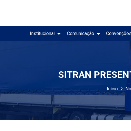
Institucional
Comunicação
Convençõe
Evolução Mensal do Merc
Painel CNT de Acidentes Rodoviários
SITRAN PRESEN
Início
No