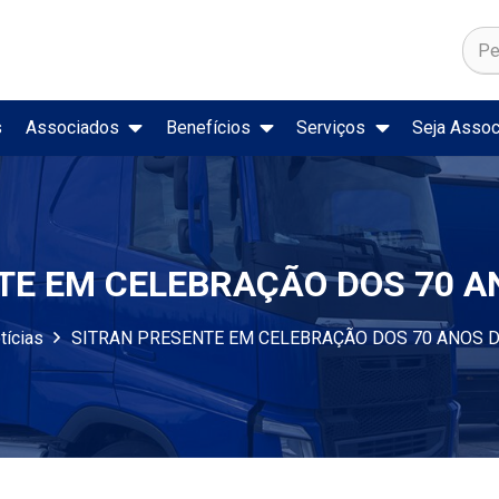
s
Associados
Benefícios
Serviços
Seja Assoc
ado de Trabalho
Secretaria Nacional de Trânsito
Registro Nacional de Acidentes e Estatísticas de Trânsito
Preço de Combustíveis e Deriva
TE EM CELEBRAÇÃO DOS 70 A
tícias
SITRAN PRESENTE EM CELEBRAÇÃO DOS 70 ANOS 