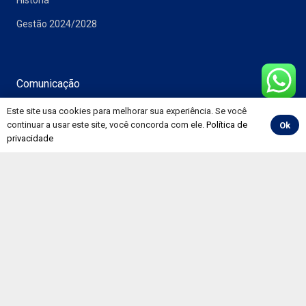
História
Gestão 2024/2028
Comunicação
Notícias
Este site usa cookies para melhorar sua experiência. Se você
continuar a usar este site, você concorda com ele.
Política de
Ok
Vídeos
privacidade
Álbuns
Informativos
Convenções
Painéis
Pesquisa CNT de Rodovias