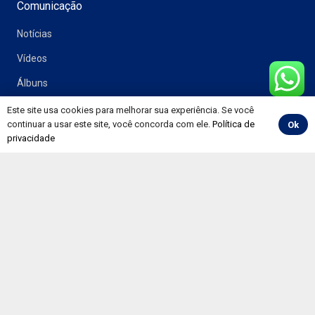
Comunicação
Notícias
Vídeos
Álbuns
Informativos
Este site usa cookies para melhorar sua experiência. Se você
continuar a usar este site, você concorda com ele.
Política de
Ok
Convenções
privacidade
Painéis
Pesquisa CNT de Rodovias
Preço de Combustíveis e Derivados do Petróleo
Evolução Mensal do Mercado de Trabalho
RNTRC em Números