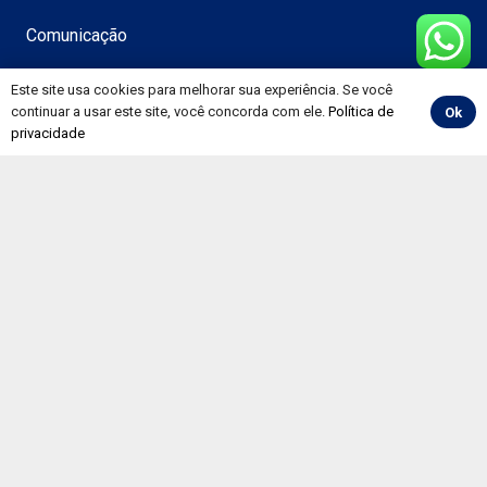
Comunicação
Notícias
Este site usa cookies para melhorar sua experiência. Se você
continuar a usar este site, você concorda com ele.
Política de
Ok
Vídeos
privacidade
Álbuns
Informativos
Convenções
Painéis
Pesquisa CNT de Rodovias
Preço de Combustíveis e Derivados do Petróleo
Evolução Mensal do Mercado de Trabalho
RNTRC em Números