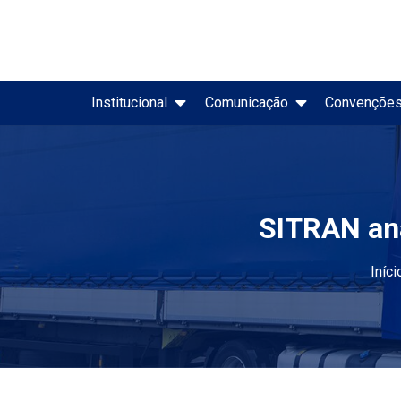
Institucional
Comunicação
Convençõe
Evolução Mensal do Merc
Painel CNT de Acidentes Rodoviários
SITRAN ana
Iníci