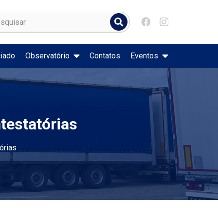
iado
Observatório
Contatos
Eventos
dos do Petróleo
Veículos em Circulação em Santa Catarina
Serviços Relacionados à Habilitação
Infrações de Trânsito Cometidas em Santa Catarina
testatórias
órias