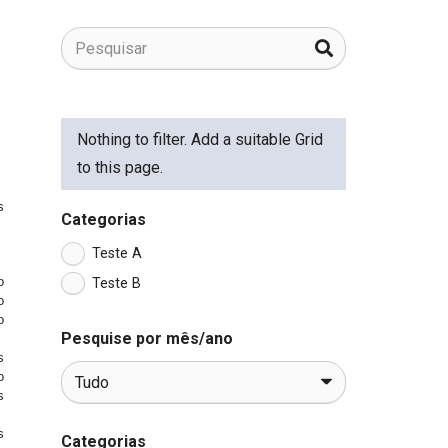
Nothing to filter. Add a suitable Grid
to this page.
s
Categorias
Teste A
o
Teste B
o
o
Pesquise por mês/ano
s
o
s
s
Categorias