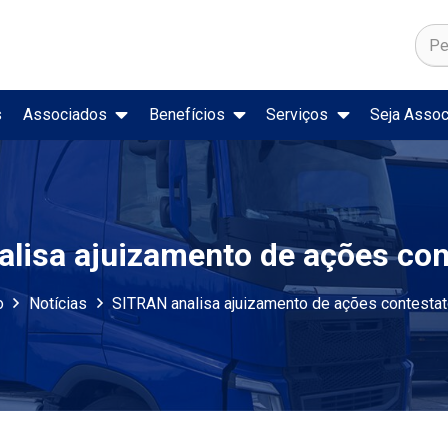
s
Associados
Benefícios
Serviços
Seja Assoc
ado de Trabalho
Secretaria Nacional de Trânsito
Registro Nacional de Acidentes e Estatísticas de Trânsito
Preço de Combustíveis e Deriva
lisa ajuizamento de ações con
o
Notícias
SITRAN analisa ajuizamento de ações contestat