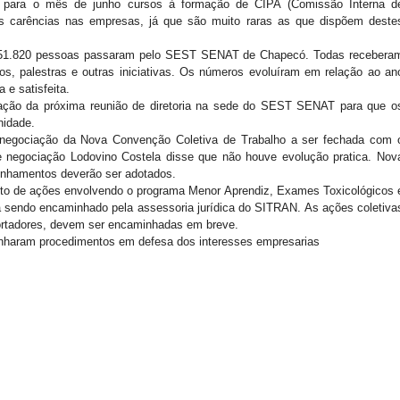
s para o mês de junho cursos à formação de CIPA (Comissão Interna d
es carências nas empresas, já que são muito raras as que dispõem deste
s 51.820 pessoas passaram pelo SEST SENAT de Chapecó. Todas recebera
os, palestras e outras iniciativas. Os números evoluíram em relação ao an
 e satisfeita.
lização da próxima reunião de diretoria na sede do SEST SENAT para que o
nidade.
negociação da Nova Convenção Coletiva de Trabalho a ser fechada com 
e negociação Lodovino Costela disse que não houve evolução pratica. Nov
inhamentos deverão ser adotados.
nto de ações envolvendo o programa Menor Aprendiz, Exames Toxicológicos 
 sendo encaminhado pela assessoria jurídica do SITRAN. As ações coletiva
sportadores, devem ser encaminhadas em breve.
haram procedimentos em defesa dos interesses empresarias