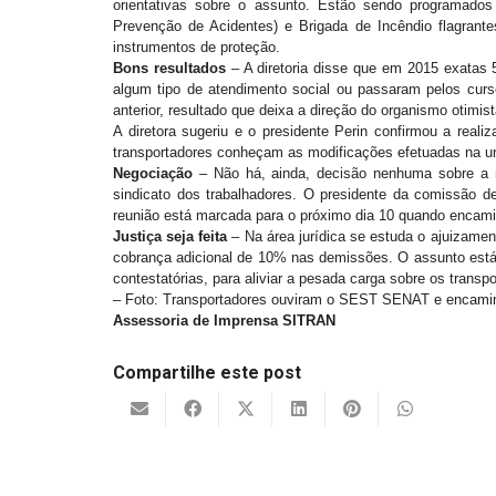
orientativas sobre o assunto. Estão sendo programado
Prevenção de Acidentes) e Brigada de Incêndio flagrant
instrumentos de proteção.
Bons resultados
– A diretoria disse que em 2015 exata
algum tipo de atendimento social ou passaram pelos curs
anterior, resultado que deixa a direção do organismo otimista
A diretora sugeriu e o presidente Perin confirmou a rea
transportadores conheçam as modificações efetuadas na u
Negociação
– Não há, ainda, decisão nenhuma sobre a 
sindicato dos trabalhadores. O presidente da comissão d
reunião está marcada para o próximo dia 10 quando encam
Justiça seja feita
– Na área jurídica se estuda o ajuizame
cobrança adicional de 10% nas demissões. O assunto está
contestatórias, para aliviar a pesada carga sobre os tran
–
Foto: Transportadores ouviram o SEST SENAT e encamin
Assessoria de Imprensa SITRAN
Compartilhe este post