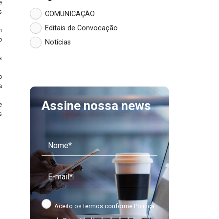
e
s
COMUNICAÇÃO
Editais de Convocação
m
o
Notícias
s
o
a
Assine nossa news
e
s
Aceito os termos conforme
Política