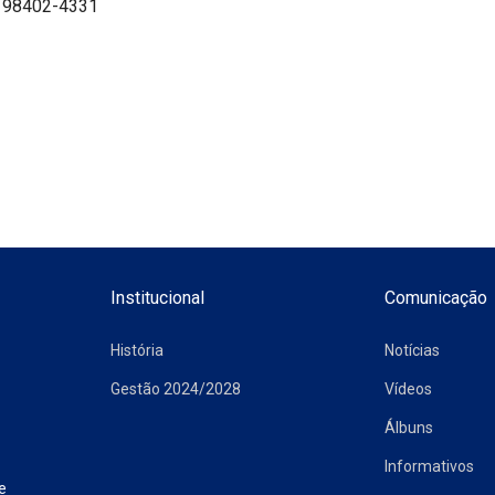
 98402-4331
Institucional
Comunicação
História
Notícias
Gestão 2024/2028
Vídeos
Álbuns
Informativos
e