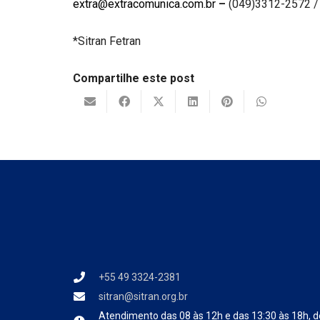
extra@extracomunica.com.br
–
(049)3312-2572 /
*Sitran Fetran
Compartilhe este post
+55 49 3324-2381
sitran@sitran.org.br
Atendimento das
08 às 12h e das 13:30 às 18h, d