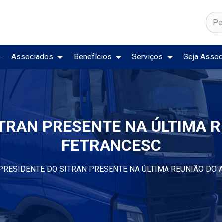
s
Associados
Benefícios
Serviços
Seja Assoc
ado de Trabalho
Secretaria Nacional de Trânsito
Registro Nacional de Acidentes e Estatísticas de Trânsito
Preço de Combustíveis e Deriva
ITRAN PRESENTE NA ÚLTIMA R
FETRANCESC
PRESIDENTE DO SITRAN PRESENTE NA ÚLTIMA REUNIÃO DO 