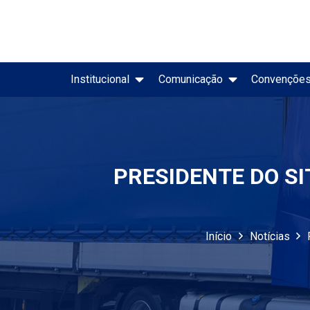
Institucional
Comunicação
Convençõe
Evolução Mensal do Merc
Painel CNT de Acidentes Rodoviários
PRESIDENTE DO S
Início
Notícias