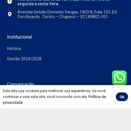
segunda a sexta-feira.
Avenida Getúlio Dorneles Vargas, 1403 N, Sala 103, Ed.
Don Ricardo. Centro – Chapecó – SC | 89802-001
Institucional
História
Gestão 2024/2028
Comunicação
Este site usa cookies para melhorar sua experiência. Se você
Notícias
continuar a usar este site, você concorda com ele.
Política de
Ok
privacidade
Vídeos
Álbuns
Informativos