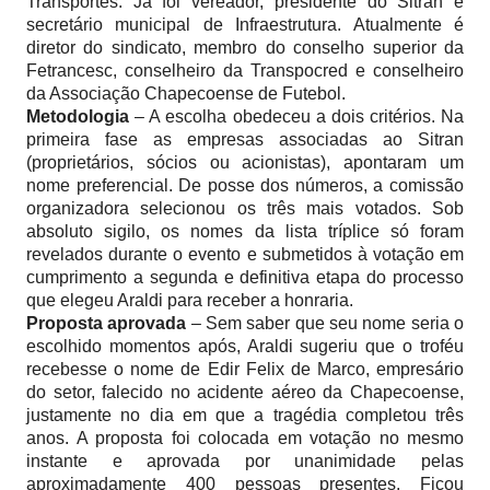
Transportes. Já foi vereador, presidente do Sitran e
secretário municipal de Infraestrutura. Atualmente é
diretor do sindicato, membro do conselho superior da
Fetrancesc, conselheiro da Transpocred e conselheiro
da Associação Chapecoense de Futebol.
Metodologia
– A escolha obedeceu a dois critérios. Na
primeira fase as empresas associadas ao Sitran
(proprietários, sócios ou acionistas), apontaram um
nome preferencial. De posse dos números, a comissão
organizadora selecionou os três mais votados. Sob
absoluto sigilo, os nomes da lista tríplice só foram
revelados durante o evento e submetidos à votação em
cumprimento a segunda e definitiva etapa do processo
que elegeu Araldi para receber a honraria.
Proposta aprovada
– Sem saber que seu nome seria o
escolhido momentos após, Araldi sugeriu que o troféu
recebesse o nome de Edir Felix de Marco, empresário
do setor, falecido no acidente aéreo da Chapecoense,
justamente no dia em que a tragédia completou três
anos. A proposta foi colocada em votação no mesmo
instante e aprovada por unanimidade pelas
aproximadamente 400 pessoas presentes. Ficou