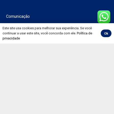
Comunicação
Notícias
Este site usa cookies para melhorar sua experiência. Se você
continuar a usar este site, você concorda com ele.
Política de
Ok
Vídeos
privacidade
Álbuns
Informativos
Convenções
Painéis
Pesquisa CNT de Rodovias
Preço de Combustíveis e Derivados do Petróleo
Evolução Mensal do Mercado de Trabalho