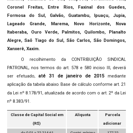
Coronel Freitas, Entre Rios, Faxinal dos Guedes,
Formosa do Sul, Galvão, Guatambu, Ipuaçu, Jupia,
Lageado Grande, Marema, Novo Horizonte, Nova
Itaberaba, Ouro Verde, Palmitos, Quilombo, Planalto
Alegre, Saõ Tiago do Sul, São Carlos, São Domingos,
Xanxerê, Xaxim.
O recolhimento da CONTRIBUIÇÃO SINDICAL
PATRONAL, nos termos do art. 578 e 580 inciso III, deverá
até 31 de janeiro de 2015
ser efetuado,
mediante
aplicação da tabela abaixo
Base de cálculo conforme art. 21
.
da Lei nº 8.178/91, atualizada de acordo com o art. 2º da Lei
nº 8.383/91.
Classe de Capital Social em
Aliquota
Parcela
(R$)
adicionar
de 0,01 a 22.214,61
Contri. mínima
177,22