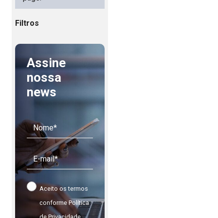
Filtros
Assine
nossa
news
Aceito os termos
conforme
Política
de Privacidade