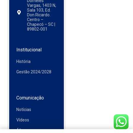
Dorneles
Vargas, 1403 N,
Sala 103, Ed.
Don Ricardo.
Centro –
Chapecó – SC |
89802-001
Institucional
História
Gestão 2024/2028
Comunicação
Notícias
Vídeos
Álbuns