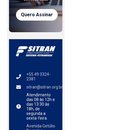
+55 49 3324-
2381
sitran@sitran.org.br
Atendimento
das
08 às 12h e
das 13:30 às
18h, de
segunda a
sexta-feira.
Avenida Getúlio