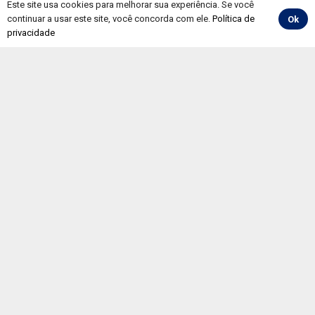
Este site usa cookies para melhorar sua experiência. Se você
Informativos
continuar a usar este site, você concorda com ele.
Política de
Ok
privacidade
Convenções
Painéis
Pesquisa CNT de
Rodovias
Preço de
Combustíveis e
Derivados do
Petróleo
Evolução Mensal do
Mercado de Trabalho
RNTRC em Números