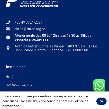
+55 49 3324-2381
sitran@sitran.org.br
Atendimento das
08 às 12h e das 13:30 às 18h, de
segunda a sexta-feira.
Avenida Getúlio Dorneles Vargas, 1403 N, Sala 103, Ed.
Don Ricardo. Centro – Chapecó – SC | 89802-001
Institucional
História
Gestão 2024/2028
Este site usa cookies para melhorar sua experiência. Se você
continuar a usar este site, você concorda com ele.
Política de
Ok
Comunicação
privacidade