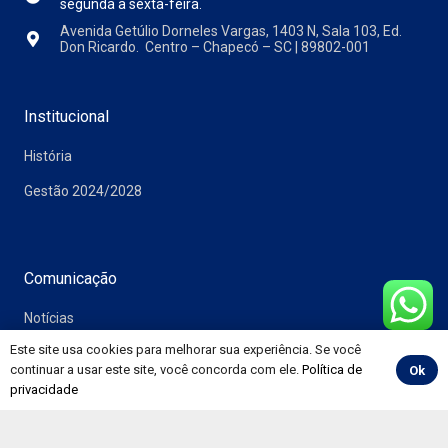
segunda a sexta-feira.
Avenida Getúlio Dorneles Vargas, 1403 N, Sala 103, Ed.
Don Ricardo. Centro – Chapecó – SC | 89802-001
Institucional
História
Gestão 2024/2028
Comunicação
Notícias
Este site usa cookies para melhorar sua experiência. Se você
Vídeos
continuar a usar este site, você concorda com ele.
Política de
Ok
Álbuns
privacidade
Informativos