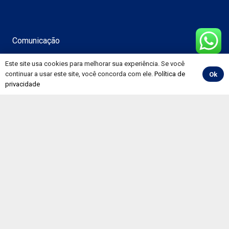
Comunicação
Notícias
Este site usa cookies para melhorar sua experiência. Se você
continuar a usar este site, você concorda com ele.
Política de
Ok
Vídeos
privacidade
Álbuns
Informativos
Convenções
Painéis
Pesquisa CNT de Rodovias
Preço de Combustíveis e Derivados do Petróleo