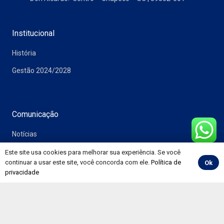
Institucional
História
Gestão 2024/2028
Comunicação
Notícias
Vídeos
Este site usa cookies para melhorar sua experiência. Se você
continuar a usar este site, você concorda com ele.
Política de
Ok
Álbuns
privacidade
Informativos
Convenções