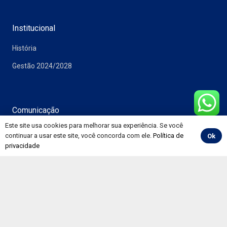
Institucional
História
Gestão 2024/2028
Comunicação
Este site usa cookies para melhorar sua experiência. Se você
Notícias
continuar a usar este site, você concorda com ele.
Política de
Ok
privacidade
Vídeos
Álbuns
Informativos
Convenções