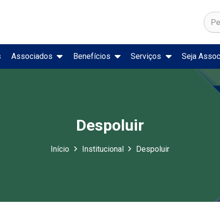
s
Associados
Benefícios
Serviços
Seja Assoc
rcado de Trabalho
Secretaria Nacional de Trânsito
Registro Nacional de Acidentes e Estatísticas de Trânsito
Preço de Combustíveis e
Despoluir
Início
Institucional
Despoluir