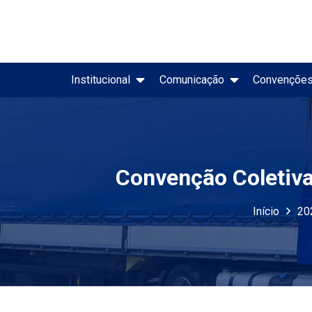
Institucional
Comunicação
Convençõe
Evolução Mensal do Merc
Painel CNT de Acidentes Rodoviários
Convenção Coletiv
Início
20