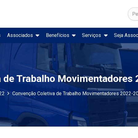
s
Associados
Benefícios
Serviços
Seja Assoc
ado de Trabalho
Secretaria Nacional de Trânsito
Registro Nacional de Acidentes e Estatísticas de Trânsito
Preço de Combustíveis e Deriva
a de Trabalho Movimentadores
22
Convenção Coletiva de Trabalho Movimentadores 2022-2