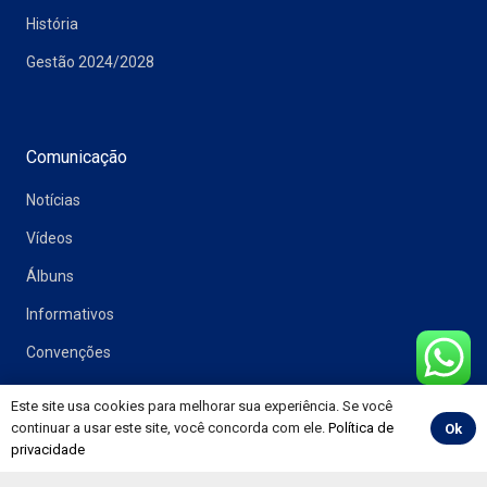
História
Gestão 2024/2028
Comunicação
Notícias
Vídeos
Álbuns
Informativos
Convenções
Este site usa cookies para melhorar sua experiência. Se você
continuar a usar este site, você concorda com ele.
Política de
Ok
Painéis
privacidade