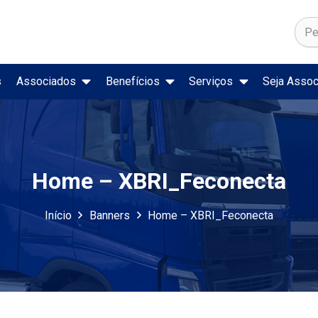
s
Associados
Benefícios
Serviços
Seja Assoc
ado de Trabalho
Secretaria Nacional de Trânsito
Registro Nacional de Acidentes e Estatísticas de Trânsito
Preço de Combustíveis e Deriva
Home – XBRI_Feconecta
Início
Banners
Home – XBRI_Feconecta